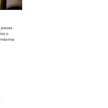
y piezas
ios o
 y máxima
o