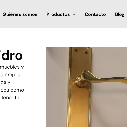
Quiénes somos
Productos
Contacto
Blog
idro
, muebles y
na amplia
los y
ásicos como
Tenerife